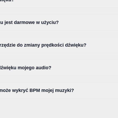
ku jest darmowe w użyciu?
arzędzie do zmiany prędkości dźwięku?
dźwięku mojego audio?
 może wykryć BPM mojej muzyki?