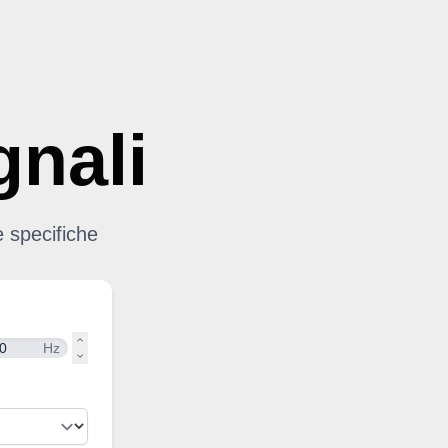
gnali
 specifiche
Hz