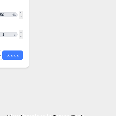
%
s
Scarica