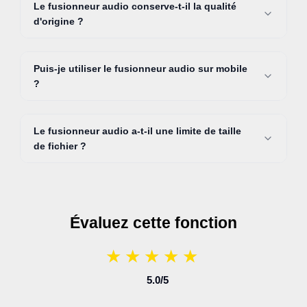
Le fusionneur audio conserve-t-il la qualité
d'origine ?
Puis-je utiliser le fusionneur audio sur mobile
?
Le fusionneur audio a-t-il une limite de taille
de fichier ?
Évaluez cette fonction
★
★
★
★
★
★
★
★
★
★
5.0
/5